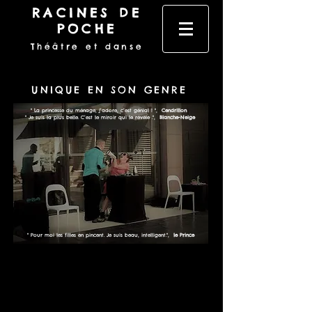
RACINES DE
POCHE
Théâtre et danse
UNIQUE EN SON GENRE
'' La princesse du ménage, j’adore, c’est génial ! '',
Cendrillon
'' Je suis la plus belle. C’est le miroir qui le révèle .'',
Blanche-Neige
'' Pour moi les filles en pincent. Je suis beau, intelligent.'',
le Prince
De et avec
Florian Lasne & Nagi Tartamella​​
Regard extérieur
Fatna Djahra
​
(théâtre l'Articule - Suisse)